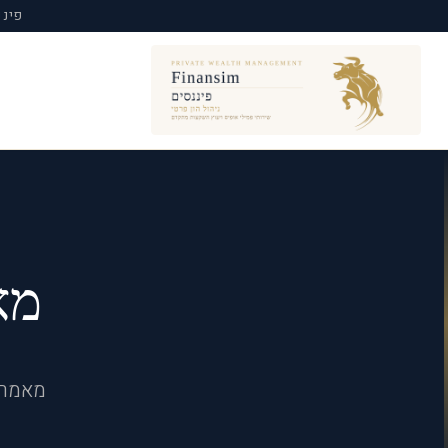
פיננ
מא
מאמרי