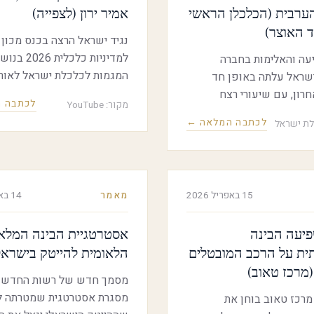
ערבית (הכלכלן הראשי
אמיר ירון (לצפייה)
 האוצר)
נגיד ישראל הרצה בכנס מכון 
למדיניות כלכלית 2026 
ה והאלימות בחברה
המגמות לכלכלת ישראל לאור
שראל עלתה באופן חד
והאתגרים הצפויים לכלכלת י
רון, עם שיעורי רצח
לכתבה 
מקור: YouTube
כתוצאה בעלייה בתוואי הגרעו
מעותית בהשוואה לחברה
לכתבה המלאה ←
ת ישראל
הממשלתי בשנים הקרובות.
דינות מוסלמיות וערביות
לם; רוב קורבנות הרצח הם
גברים (91%), בעיקר בגילאי 40-18
. כלכלית של הפשיעה "העודפת"
15 באפריל 2026
מאמר
14 באפריל 2026
רבית למשק הישראלי
מוערכת לכל הפחות בכ-0.5 אחוז
פיעה הבינה
אסטרטגיית הבינה המלא
שקי מדי שנה, הנאמדים
ית על הרכב המובטלים
הלאומית להייטק בישראל
מרכז טאוב)
מסמך חדש של רשות החדשנו
מסגרת אסטרטגית שמטרתה ל
רכז טאוב בוחן את