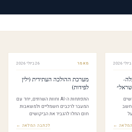
מאמר
26 ביולי 2026
לה-
מערכת ההולכה העתידית (ילין
ישראל״
לפידות)
שים
התפתחות ה-AI וחוות השרתים, יחד עם
מחשב
המעבר לרכבים חשמליים ולמשאבות
טי על הכלכלה הריאלית, על
חום החלו להגביר את הביקושים
, על
לחשמל במדינות מערביות אך חשמל
המלאה ←
לכתבה המלאה ←
התפקיד של
יש גם לשנע ולא רק לייצר מה מצבה