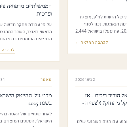
הממשלתיים מרפואה ציב
ופרטית
י של הרשות לני"ע, מוצגת
ות הנאמנות, נכון לסוף
על פי עבודת מחקר חדשה ש
דצמבר 2025, עת פעלו בישראל 2,444
הראשי באוצר, השכר ה
קרנות נאמנות בשווי שיא של כ-757
הרופאים המומחים בבתי החו
לכתבה המלאה ←
מיליארד ₪, צמיחה של למעלה מ-26%
הממשלתיים
לכתבה 
דמת, וזאת ברקע אירועי
ציבורית ופרטית גם יחד, עמד
 כלביא" בשנה זו.
כ-772 אלף ש
כ-524 אלף ש"ח מקורם ברפ
ציבורית וכ-248 אלף ש"
2 ביוני 2026
מאמר
31 במאי 2026
פרטית.
ל הוריד ריבית - אז
מבט-על: ההייטק הישראל
 מתחזק? (לצפייה -
בשנת 2025
לאחר שנתיים של האטה בהיי
הישראלי, הנתונים המוצגים ב
וע עם הזום השבועי שלנו