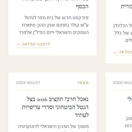
ורית
הכסף
פודקסט חדש של בית ספר לניהול
ע"ש קולר בתחום שוק ההון. מתארח
ל הכלכלן
העסקים הישראלי ויזם הנדל"ן אלפרד
ממוצע של כלל
אקירוב, פרופ' דני בן-שחר, ראש מכון
לים
לכתבה המלאה ←
אלרוב בפקולטה לניהול ע"ש קולר
 בשנת 2023, מרפואה
המלאה ←
ומיכל רביד, מנהלת נדל"ן וראש נדל"ן
 על
חו"ל בהראל ביטוח. הפרק עוסק, בין
"ח בשנה. מתוך סכום זה
היתר, בהשוואה בין השקעה בדירה
ואה
למגורים בישראל מול השקעות בשוק
ח מרפואה
מאמר
31 במאי 2026
ההון, ובדיון על השקעות המוסדיים
והציבור הישראלי בנדל"ן בישראל
ובחו"ל, תוך הצגת נתונים על כדאיות
י
נאכל חרב? תקציב 2026 בצל
ההשקעה במגורים, ובנדל"ן בכלל,
הנטל הביטחוני וסדרי עדיפויות
בישראל ובחו"ל
לעתיד
טק
דוח
מסמך של המכון הישראלי לדמוקרטיה