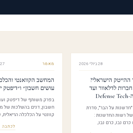
28 ביולי 2026
מאמר
27 ביולי 2026
 ההייטק הישראלי?
המחשב הקוואנטי והכלכ
ברות לדלאוור ועד
עושים חשבון״ ו״דיפטק 
Defe
בפרק משותף של דיפטק ועו
חשבון, דנים בהשלכות של 
חדשנות על הבר״, סדרת
קוונ
של רשות החדשנות :
המסחר בניירות ערך, על ביטוח
רם נבו, כרם נבו,
לכתבה 
הרווחה, על אי השוויון ועל 
ומנהלת חטיבת צמיחה