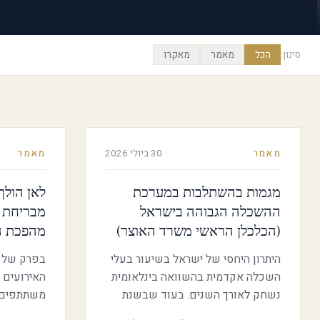
סינון:
הכל
מאמר
מאקרו
מאמר
30 ביולי 2026
מאמר
מגמות בהשתלבות במערכת
לאן הולך
ההשכלה הגבוהה בישראל
מבריחת ח
(הכלכלן הראשי משרד האוצר)
מהפכת ה-nse Tech
היתרון היחסי של ישראל בשיעור בעלי
בפרק של ״
השכלה אקדמית בהשוואה בינלאומית
האירועים 
נשחק לאורך השנים. בעוד שבשנת
משתתפים כ
2000 דורגה ישראל במקום השלישי
סמנכ"לית 