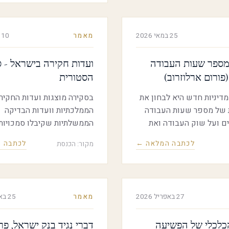
הבנקאית, יזמים, משקיעים ומו
דעה מהמשק הישראלי. במסג
25 במאי 2026
מאמר
10 במאי 2026
עומק על עתיד הטכנולוגיה, 
והכלכלה בעידן ה-AI.
ספר שעות העבודה
ועדות חקירה בישראל - 
פורום ארלוזרוב)
הסטורית
מדיניות חדש היא לבחון את
בסקירה מוצגות ועדות החקיר
של מספר שעות העבודה
הממלכתיות וועדות הבדיקה
ם ועל שוק העבודה ואת
הממשלתיות שקיבלו סמכויות
לי המדיניות האפשריים
ועדות חקירה, שהוקמו בישרא
לכתבה המלאה ←
לכתבה 
מקור: הכנסת
ספר שעות העבודה
חקיקת חוק ועדות חקירה ב-1968
שראל. הנייר מציג את ההשלכות
של שעות עבודה מרובות על
בדים, איכות חייהם
27 באפריל 2026
מאמר
25 באפריל 2026
ומנתח מקרי מבחן ממדינות
רך התאמת אסטרטגיות
כלכלי של הפשיעה
דברי נגיד בנק ישראל, פרו
 לשוק העבודה הישראלי