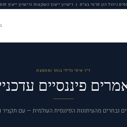
סים ניהול הון פרטי בע״מ | רישיון ייעוץ השקעות ורישיון ייעוץ פנסי
ב
ד״ר איתי גלילי בוחר ומתמצת
מרים פיננסיים עדכניי
ם נבחרים מהעיתונות הפיננסית העולמית — עם תקציר ונ