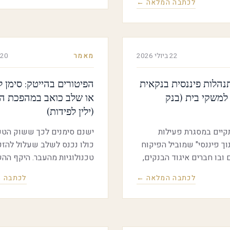
לכתבה המלאה ←
המדינה וגם על הסיכונים.
שנות, עמית פילובסקי,
שותף מנהל Capital Key1, לשיחה
 מצבה של תעשיית ההייטק
בתקופה של אי-ודאות
22 ביולי 2026
מאמר
20 ביולי 2026
טחונית ופוליטית.
תנהלות פיננסית בנקאית
הפיטורים בהייטק: סימן 
משקי בית (בנק
(ילין לפידות)
תקיים במסגרת פעילות
ישנם סימנים לכך ששוק הטכנ
וך פיננסי" שמוביל הפיקוח
כולו נכנס לשלב שעלול להזכ
 ובו חברים איגוד הבנקים,
טכנולוגיות מהעבר. 
ברות כרטיסי האשראי.
המתוכנן בתשתיות AI
לכתבה המלאה ←
לכתבה 
וסק בחשיבות ניהול תקציב
רשתות חשמל ושבבים כבר עו
צוע מעקב אחר ההכנסות
כל דמיון (הסכומים עשויים ל
ניהול תזרים מזומנים וכלים
 עם כניסה ליתרת חובה,
ולא ברור מתי הן יניבו תשוא