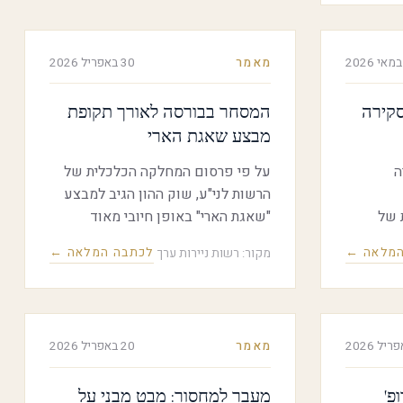
בילי
רת
האירוע התקיימו הרצאות TED ושיחות
מאמר
30 באפריל 2026
החדשנות
סקירה
המסחר בבורסה לאורך תקופת
מבצע שאגת הארי
ה
על פי פרסום המחלקה הכלכלית של
הרשות לני"ע, שוק ההון הגיב למבצע
 של
"שאגת הארי" באופן חיובי מאוד
ל מאז
במהלך השבוע הראשון, בעיקר בשוק
המלאה ←
לכתבה המלאה ←
מקור: רשות ניירות ערך
המניות, אך לאחר מכן השוק הצטרף
למגמה העולמית והגיב בתנודתיות
להתפתחויות. עם זאת ביצועי השוק
המקומי היו בין הטובים בעולם באותה
מאמר
20 באפריל 2026
התקופה.
פ'
מעבר למחסור: מבט מבני על