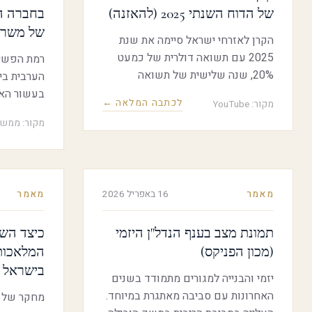
האוכלוסייה אך יש הבדלים ניכרים בין
של הדוח השנתי 2025 (להאזנה)
בחברה ה
קבוצות אוכלוסייה, בעיקר על פי
של משרד
הקרן לאזרחי ישראל סיימה את שנת
הכנסה וגודל משק הבית.
2025 עם תשואה דולרית של כמעט
רמת הפשיע
20%, שנה שלישית של תשואה
הערבית בי
דו-ספרתית גבוהה. הקרן, שהוקמה
בעשור האח
לכתבה המלאה ←
מקור: YouTube
ב-2022 נכנסה השנה להשקעה בסוגי
גבוהים מש
מקור: ממשל
נכסים חדשים והגדילה את היקף
היהודית ומ
הכספים שבניהולה ל-2.8 מיליארד
ברחבי העו
דולר. שיחה עם מנהלת מחלקת הניהול
של הקרן לנה קרופלניק, על היתרונות
(76%)
מאמר
16 באפריל 2026
מאמר
בהשקעה בחוב פרטי ובהון פרטי,
בחברה הע
מדוע הקרן מעסיקה עובדים בעלי רקע
מקצועי מגוון, ועל הקשר בין
תמונת מצב בענף הנדל"ן היזמי
כיצד הש
מהתוצר המ
הגיאו-פוליטיקה לאסטרטגיית
בכ-10 מיליארד ₪ בשנה.
(מכון הפניקס)
המלאכות
ההשקעות של הקר
בישראל (
יזמי והבנייה למגורים מתמודד בשנים
האחרונות עם סביבה מאתגרת במיוחד.
מחקר של מ