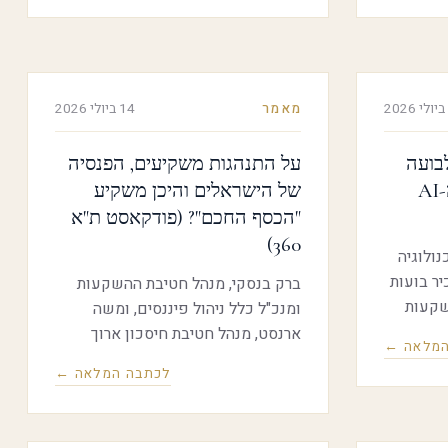
של מערכת ההולכה וכיצד היא הולכת
להתפתח?
מאמר
14 ביולי 2026
לבועה
על התנהגות משקיעים, הפנסיה
או שלב כואב במהפכת ה-AI
של הישראלים והיכן משקיע
"הכסף החכם"? (פודקאסט ת"א
360)
ולוגיה
יר בועות
ברק בנסקי, מנהל חטיבת ההשקעות
היקף ההשקעות
ומנכ"ל כלל ניהול פיננסים, ומשה
, חוות שרתים,
ארנסט, מנהל חטיבת חיסכון ארוך
המלאה ←
לה על
ומנכ"ל כלל פנסיה וגמל. השניים
לכתבה המלאה ←
הגיע
מתארים את האתגרים המיוחדים של
לכ-1.6 טריליון דולר בשנה עד 2031)
מנהלי נכסים וחיסכון בשוק ההון
ה שתצדיק
הישראלי, ומציגים היכן הם משקיעים