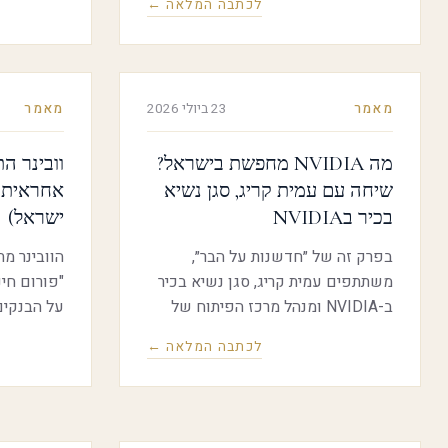
לכתבה המלאה ←
מבין מדינות ה-OECD, עם שיעור
ברשות החד
אקדמאים של 41% בקרב בני 25–34,
בשנת 2024, למרות עלייה מתונה
מעמיקה על
בשיעור המשכילים, ישראל דורגה
הישראלית 
מאמר
23 ביולי 2026
מאמר
מתחת לממוצע ה-OECD ובמקום
כלכלית, בי
ה-20, עם שיעור של 47% בעלי
מה NVIDIA מחפשת בישראל?
וובינר ה
השכלה אקדמית
שיחה עם עמית קריג, סגן נשיא
אחראית ל
בכיר בNVIDIA
ישראל)
בפרק זה של ״חדשנות על הבר״,
הוובינר מ
משתתפים עמית קריג, סגן נשיא בכיר
"פורום חינ
ב-NVIDIA ומנהל מרכז הפיתוח של
על הבנקים
החברה בישראל, ודרור בין, מנכ"ל רשות
הבנקים וח
לכתבה המלאה ←
החדשנות, לשיחה מעמיקה על עתיד
הוובינר וע
ההייטק הישראלי בצל מהפכת הבינה
אחראי ובי
המלאכותית. בשיחה הם עוסקים
וההוצאות, 
בצמיחה המטאורית של אנבידיה
להתמודדות