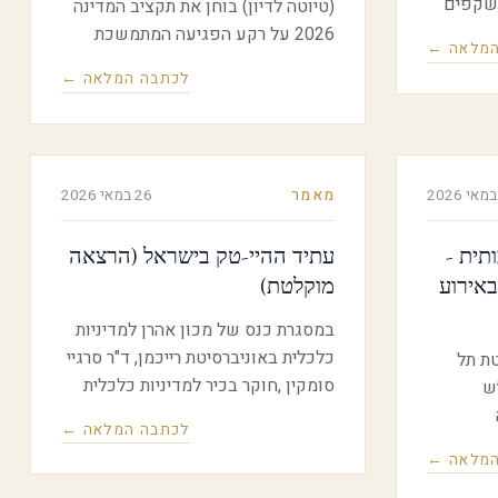
שקפים
(טיוטה לדיון) בוחן את תקציב המדינה
חה
2026 על רקע הפגיעה המתמשכת
המלאה ←
 וכלכלית
ביציבות הפיסקלית בשנתיים וחצי
לכתבה המלאה ←
צא דופן
שחלפו מפרוץ המלחמה. נוסף על כך,
ר
נבחן במסמך את משמעויות הגידול
ישראלי.
בתקציבי הביטחון ועליית החוב הציבורי
, הדוח
על תוואי המצרפים הפיסקליים בשנים
מאמר
26 במאי 2026
תיים
הבאות.
יוסי הון,
תית -
עתיד ההיי-טק בישראל (הרצאה
אירוע
מוקלטת)
במסגרת כנס של מכון אהרן למדיניות
כלכלית באוניברסיטת רייכמן, ד"ר סרגיי
טת תל
סומקין ,חוקר בכיר למדיניות כלכלית
ש
באוניברסיטת רייכמן, סוקר את חוזקות
לכתבה המלאה ←
ענף ההייטק בישראל והאתגרים לעתיד.
המלאה ←