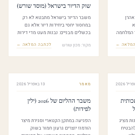
שוק הדיור בישראל (מוסד שורש)
אהרן
משבר הדיור בישראל מתבטא לא רק
בנושא
במחסור יחסי ביחידות דיור אלא גם
 המלחמה
בכשלים מבניים: נבנות מעט מדי דירות
שראל
קטנות המתאימות למבנה המשתנה של
המלאה ←
לכתבה המלאה ←
מקור: מכון שורש
ן
משקי הבית, ושוק השכירות – שעליו
נשענים כיום יותר משליש ממשקי
הבית – מבוסס על משכירים פרטיים
וחוזים קצרים.
מאמר
13 באפריל 2026
כותית
משבר ההליום של 2026 (ילין
לפידות)
ת מציג
הפגיעה במתקן הקטארי וסגירת מיצר
הבטיח
הורמוז יוצרים גרעון חמור בשוק