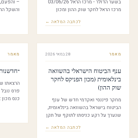
בשער הדולר - מרכז הראל 03/06/26
– והפעם, 
מרכז הראל לחקר שוק ההון ומכון
והשקל החז
ספרא לבנקאות ופיננסים בפקולטה
ישראל הפח
לכתבה המלאה ←
לניהול באוניברסיטת תל אביב קיימו
דווקא המש
בשבוע שעבר דיון שולחן עגול
את אחת הש
בהשתתפות 15 בכירי המוסדיים,
כרגע: איך 
הבנקים, הרגולטורים הפיננסים
והמטבע ה
מאמר
28 במאי 2026
מאמר
והאקדמיה. בניגוד לוויכוח הציבורי,
שהתמקד כמעט כולו בשאלה מה יכול
ענף הביטוח הישראלי בהשוואה
“חדשנות:
בנק ישראל לעשות, משתתפי הדיון
הציעו כיצד לשנות את המנגנון הפיננסי
בינלאומית (מכון הפניקס לחקר
הרצאתו של 
עצמו לצמצום ההשפעות על שער
שוק ההון)
הדולר.
כנס מכון א
מחקר פיננסי ואקדמי חדש של ענף
ספר טיומק
הביטוח בישראל בהשוואה בינלאומית,
שנערך על רקע כניסתו לתוקף של תקן
הדיווח הכספי הבינלאומי IFRS 17
לכתבה המלאה ←
הכלכליים 
המחקר בוחן האם המאפיינים