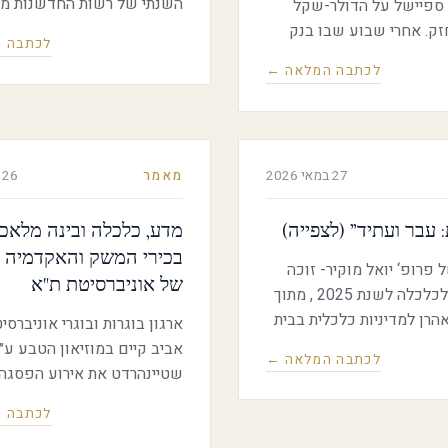
השנתי של רשות החדשנות מ
ספיישל על הדולר-שקל
התאוששות וחזרה לתוואי צמי
ק. אחרי שבוע שבו בנק
לכתבה 
בענף. למרות סביבה ביטחונית
ית ריבית, אבל השקל
לכתבה המלאה ←
מורכבת, הוכיח הענף חוסן יו
יך להתחזק, ניסינו לפרק
והוכיח שוב את עוצמתו כ"קט
אלות המרכזיות בשוק
הצמיחה" המרכזי של המשק ה
יכול להיות שהריבית יורדת —
לצד העוצמות העולות מן הדוח
מקומי ממשיך להתחזק?
27 במאי 2026
מאמר
26 במאי 2026
מצביע גם על אתגרים משמעו
לעתיד (שער חליפין, ריכוזיות ג
התרחבות הפעילות בחו"ל)
 עבר ועתיד” (לצפייה)
מדע, כלכלה ובינה מלאכו
בכירי המשק והאקדמיה ב
פרופ‘ יואל מוקיר- זוכה
של אוניברסיטת ת"א
פרס נובל לכלכלה לשנת 2025 , מתוך
הרן למדיניות כלכלית בבית
ארגון בוגרות ובוגרי אוניברסי
ין לכלכלה, אוניברסיטת
אביב קיים במוזיאון הטבע ע״
לכתבה המלאה ←
רייכמן, שהתקיים בתאריכים 28–29
שטיינהרדט את אירוע הפסגה
באפריל 2026, ועסק בנושא: האתגרים
“הזדמנויות בעולם משתנה”,
לכתבה 
של ישראל לשנים הבאות
בהשתתפות בכירים מהמערכת