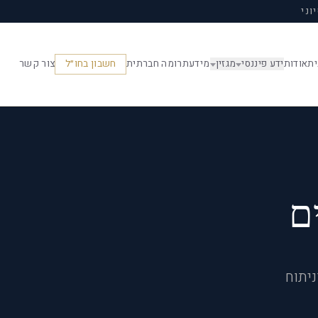
וני
ית
אודות
ידע פיננסי
מגזין
מידע
תרומה חברתית
חשבון בחו״ל
צור קשר
ם
יתוח