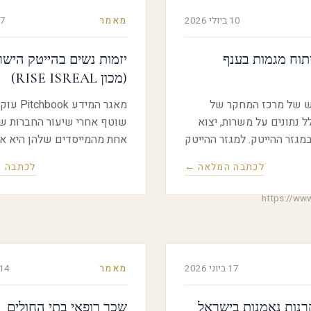
יסכון ומתן כלים מעשיים
אותן ובנוסף, 2025, ע
10 ביולי 2026
מאמר
7 ביולי 2026
ון הבנק והוזלת עלויות
הגדולות הגיע
מול הבנקים וחברות כרטיסי
S&P500
יתוח מגמות בענף
יזמות נשים בהייטק הישר
(מכון RISE ISREAL)
 של מרכז המחקר של
מאגר המידע 
ל נתונים על משרות, יצוא
שוטף אחרי שיעור החברות ש
 במגזר ההייטק. למגזר ההייטק
אחת מהמייסדים שלהן היא א
 לכלכלה ולחברה בישראל.
ולפחות אחד הוא גבר, ושיעור
לכתבה המלאה ←
לכתבה 
בשנת 2025 משקל מגזר ההייטק
שכל המייסדות שלהן הן נשים,
בתעסוקה היה כ-11.3%, בתוצר
כלל החברות שגייסו הון בארה
https://ww
כ-18.3% וביצוא כ-58%. החל מדצמבר
ובאירופה. על פי השוואת מח
חלה בהייטק תעשיה האטה
הראשונה של 2026. 
ול החודשי של משרות
אחרי אירופה וארה"ב בכל אח
יטק שירותים חלה ירידה
מפרמטרים אלה.
17 ביוני 2026
מאמר
14 ביוני 026
ול החודשי.
רנות נאמנות בישראל
שכר רופאי בתי החולים