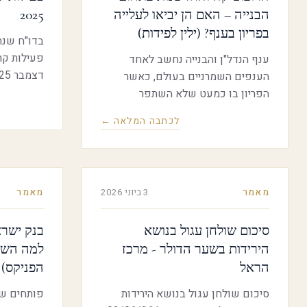
הבנייה – האם הן יביאו לעלייה
2025
בפריון בענף? (ילין לפידות)
בדו"ח שנת
פעילות קרנ
ענף הנדל"ן והבנייה נחשב לאחד
הענפים השמרניים בעולם, כאשר
הפריון בו כמעט שלא השתפר
בעשורים האחרונים. האם חדירת
לכתבה המלאה ←
מהשנה הקו
הרובוטיקה והאוטומציה צפויה לשנות
מלחמת "עם
זאת, ומה עשויה להיות ההשפעה על
הבורסה שחשופה אליו ביתר?
מאמר
3 ביוני 2026
מאמר
סיכום שולחן עגול בנושא
בנק ישרא
הירידות בשער הדולר - מרכז
למה השקל
הראל
הפניקס)
סיכום שולחן עגול בנושא הירידות
פותחים שב